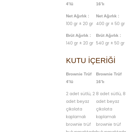
4’lü
16’lı
Net Ağırlık :
Net Ağırlık :
100 gr ± 20 gr
400 gr ± 50 gr
Brüt Ağırlık :
Brüt Ağırlık :
140 gr ± 20 gr
540 gr ± 50 gr
KUTU İÇERIĞI
Brownie Trüf
Brownie Trüf
4’lü
16’lı
2 adet sütlü, 2
8 adet sütlü, 8
adet beyaz
adet beyaz
çikolata
çikolata
kaplamalı
kaplamalı
brownie trüf
brownie trüf
bulunmaktadır.
bulunmaktadır.