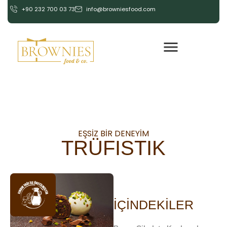
+90 232 700 03 73
info@browniesfood.com
EŞSIZ BIR DENEYIM
TRÜFISTIK
İÇINDEKILER