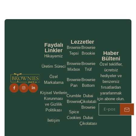
Lezzetler
Faydalı
Brownie
Brownie
Linkler
Haber
Tepsi
Brookie
Hikayemiz
Bülteni
Brownie
Brownie
Özel teklifler,
Üretim Süreci
Mixbox
Trüf
ücretsiz
hediyeler ve
Özel
Brownie
Brownie
benzersiz
Markalama
Pan
Bottom
fırsatlardan
Kişisel Verilerin
yararlanmak
Crumble
Dubai
Korunması
için abone olun.
Brownie
Çikolatalı
ve Gizlilik
Brownie
Politikası
Spice
Cookies
Dubai
İletişim
Çikolatası